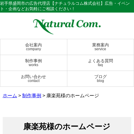
岩手県盛岡市の広告代理店【ナチュラルコム株式会社】広告・イベン
ト・企画などお気軽にご相談ください！
会社案内
業務案内
company
service
制作事例
よくある質問
works
faq
お問い合わせ
ブログ
contact
blog
ホーム
>
制作事例
>
康楽苑様のホームページ
康楽苑様のホームページ